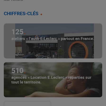
CHIFFRES-CLÉS
125
ateliers « l’auto E.Leclerc » partout en France.
510
agences « Location E.Leclerc » réparties sur
tout le territoire.