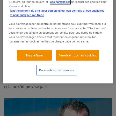
E.Leclerc, éditeur de ce site, et
ses partenaires
utilise(nt) des cookies pour
entretenir son véhicule pour rouler en toute sécurité a un
s'assurer du bon
fonctionnement du site, pour personnaliser son contenu et ses publicités
coût. Or, contrairement à d’autres biens de consommation
et pour analyser son trafic
courante, prendre la responsabilité de faire baisser sa
.
facture est une décision difficile tant la question de la
Vous pouvez accéder au centre de paramétrage pour exprimer vos choix sur
les cookies ou utiliser les boutons ci-dessous "tout accepter"/"tout refuser".
sécurité est fondamentale.
Votre choix est valable uniquement sur ce site pour une durée de 6 mois.
Vous pouvez changer d'avis à tout moment en cliquant sur le bouton
"paramétrer les cookies" en bas de chaque page de notre site.
C’est pour cela que
«
l' auto E.Leclerc
»
a été lancée.
Partout en France, ce sont 125 ateliers et 1300
professionnels qualifiés qui réparent, révisent et
Tout refuser
Autoriser tous les cookies
entretiennent les véhicules thermiques, hybrides et
électriques de nos clients. Diplômés et formés en continu
Paramètres des cookies
aux nouvelles technologies, ils interviennent sur l’ensemble
des marques constructeurs. Car être technicien automobile,
cela ne s’improvise pas.