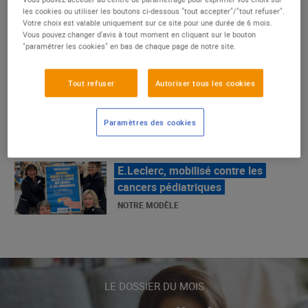
un succès
les cookies ou utiliser les boutons ci-dessous "tout accepter"/"tout refuser".
Votre choix est valable uniquement sur ce site pour une durée de 6 mois.
NOTRE MODÈLE
Vous pouvez changer d'avis à tout moment en cliquant sur le bouton
"paramétrer les cookies" en bas de chaque page de notre site.
E.Leclerc, mobilisé contre les
Tout refuser
Autoriser tous les cookies
cancers pédiatriques
NOTRE MODÈLE
Paramètres des cookies
LE MOUVEMENT E.LECLERC ET
SES COMBATS
NOTRE MODÈLE
« Repérage » - La nouvelle revue de
tendances de Marque Repère
LE DOSSIER DU MOIS
ALIMENTATION DE QUALITÉ