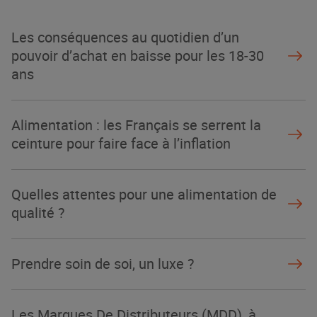
La Grande Rencontre 2024, encore
un succès
Les conséquences au quotidien d’un
NOTRE MODÈLE
pouvoir d’achat en baisse pour les 18-30
ans
Alimentation : les Français se serrent la
ceinture pour faire face à l’inflation
Quelles attentes pour une alimentation de
qualité ?
Prendre soin de soi, un luxe ?
Les Marques De Distributeurs (MDD), à