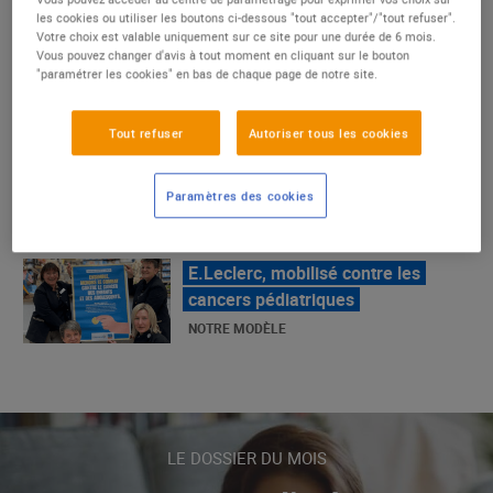
E.Leclerc !
les cookies ou utiliser les boutons ci-dessous "tout accepter"/"tout refuser".
Votre choix est valable uniquement sur ce site pour une durée de 6 mois.
NOTRE MODÈLE
Vous pouvez changer d'avis à tout moment en cliquant sur le bouton
"paramétrer les cookies" en bas de chaque page de notre site.
La Grande Rencontre 2024, encore
Tout refuser
Autoriser tous les cookies
un succès
NOTRE MODÈLE
Paramètres des cookies
E.Leclerc, mobilisé contre les
cancers pédiatriques
NOTRE MODÈLE
LE MOUVEMENT E.LECLERC ET
SES COMBATS
LE DOSSIER DU MOIS
NOTRE MODÈLE