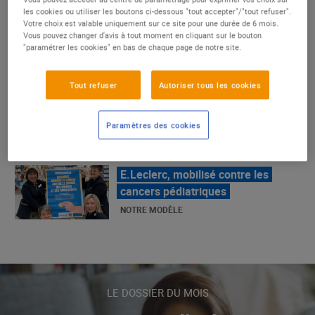
un succès
les cookies ou utiliser les boutons ci-dessous "tout accepter"/"tout refuser".
Votre choix est valable uniquement sur ce site pour une durée de 6 mois.
NOTRE MODÈLE
Vous pouvez changer d'avis à tout moment en cliquant sur le bouton
"paramétrer les cookies" en bas de chaque page de notre site.
E.Leclerc, mobilisé contre les
Tout refuser
Autoriser tous les cookies
cancers pédiatriques
NOTRE MODÈLE
Paramètres des cookies
LE MOUVEMENT E.LECLERC ET
SES COMBATS
NOTRE MODÈLE
« Repérage » - La nouvelle revue de
tendances de Marque Repère
LE DOSSIER DU MOIS
ALIMENTATION DE QUALITÉ