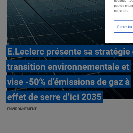
dessous "tou
pouvez chang
notre site.
Paramètr
E.Leclerc présente sa stratégie
transition environnementale et
vise -50% d’émissions de gaz à
effet de serre d’ici 2035
ENVIRONNEMENT