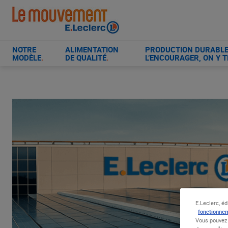
Aller
au
contenu
principal
NOTRE
ALIMENTATION
PRODUCTION DURABLE 
MODÈLE
.
DE QUALITÉ
.
L’ENCOURAGER, ON Y T
E.Leclerc, éd
fonctionnem
Vous pouvez 