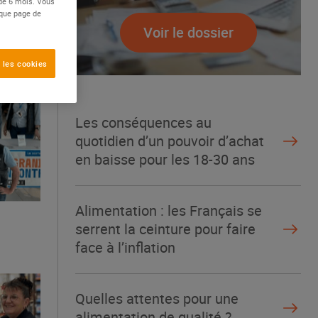
 de 6 mois. Vous
aque page de
Voir le dossier
 les cookies
Les conséquences au
quotidien d’un pouvoir d’achat
en baisse pour les 18-30 ans
Alimentation : les Français se
serrent la ceinture pour faire
face à l’inflation
Quelles attentes pour une
alimentation de qualité ?