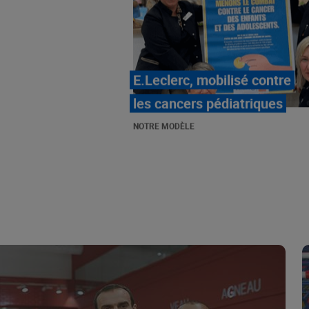
LE MOUVEMENT
E.LECLERC ET SES
COMBATS
NOTRE MODÈLE
« Repérage » - La nouvelle
revue de tendances de