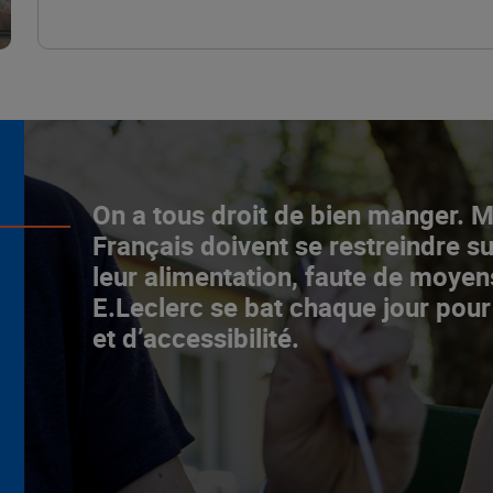
L’ascenceur social
On a tous droit de bien manger. 
fonctionne chez E.Leclerc !
Français doivent se restreindre su
leur alimentation, faute de moyen
NOTRE MODÈLE
E.Leclerc se bat chaque jour pour
et d’accessibilité.