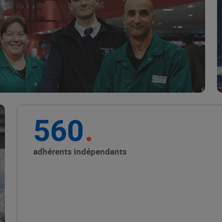
Marque Repère
ALIMENTATION DE QUALITÉ
560
Promouvoir les petits
producteurs avec les
adhérents indépendants
Alliances Locales E.Leclerc
ALIMENTATION DE QUALITÉ