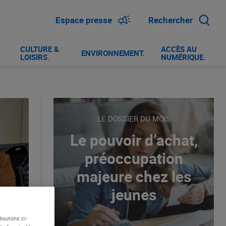
Espace presse
Rechercher
CULTURE &
ACCÈS AU
ENVIRONNEMENT
.
LOISIRS
.
NUMÉRIQUE
.
LE DOSSIER DU MOIS
Le pouvoir d’achat,
préoccupation
majeure chez les
jeunes
boutons ci-