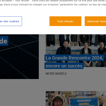
t accepter"/"tout refuser". Votre choix est valable uniquement sur ce site pour une durée
er d'avis à tout moment en cliquant sur le bouton "paramétrer les cookies" en bas de ch
es des cookies
Tout refuser
Autoriser tous
 de
E.Leclerc, mobilisé contre
les cancers pédiatriques
NOTRE MODÈLE