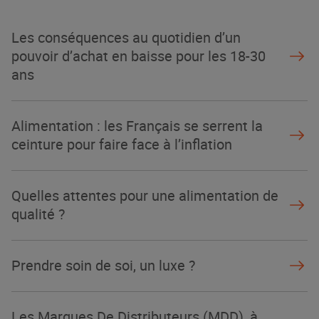
La Grande Rencontre 2024, encore
un succès
Les conséquences au quotidien d’un
NOTRE MODÈLE
pouvoir d’achat en baisse pour les 18-30
ans
Alimentation : les Français se serrent la
ceinture pour faire face à l’inflation
Quelles attentes pour une alimentation de
qualité ?
Prendre soin de soi, un luxe ?
Les Marques De Distributeurs (MDD), à