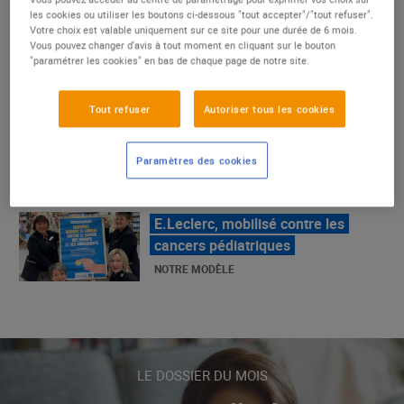
E.Leclerc !
les cookies ou utiliser les boutons ci-dessous "tout accepter"/"tout refuser".
Votre choix est valable uniquement sur ce site pour une durée de 6 mois.
NOTRE MODÈLE
Vous pouvez changer d'avis à tout moment en cliquant sur le bouton
"paramétrer les cookies" en bas de chaque page de notre site.
La Grande Rencontre 2024, encore
Tout refuser
Autoriser tous les cookies
un succès
NOTRE MODÈLE
Paramètres des cookies
E.Leclerc, mobilisé contre les
cancers pédiatriques
NOTRE MODÈLE
LE MOUVEMENT E.LECLERC ET
SES COMBATS
LE DOSSIER DU MOIS
NOTRE MODÈLE