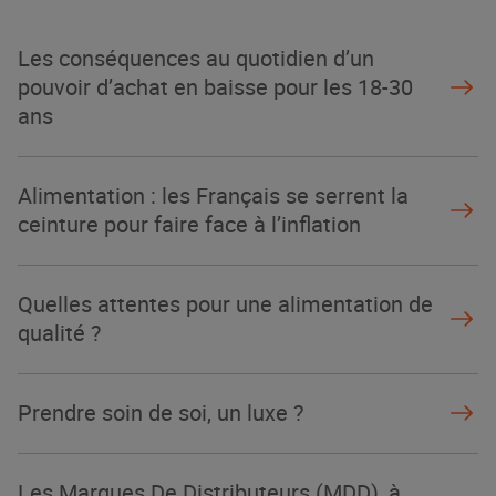
La Grande Rencontre 2024, encore
un succès
Les conséquences au quotidien d’un
NOTRE MODÈLE
pouvoir d’achat en baisse pour les 18-30
ans
Alimentation : les Français se serrent la
ceinture pour faire face à l’inflation
Quelles attentes pour une alimentation de
qualité ?
Prendre soin de soi, un luxe ?
Les Marques De Distributeurs (MDD), à