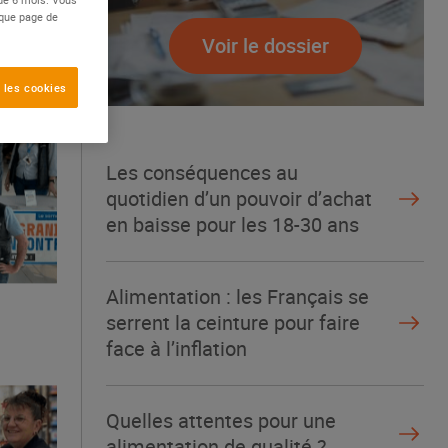
aque page de
Voir le dossier
 les cookies
Les conséquences au
quotidien d’un pouvoir d’achat
en baisse pour les 18-30 ans
Alimentation : les Français se
serrent la ceinture pour faire
face à l’inflation
Quelles attentes pour une
alimentation de qualité ?