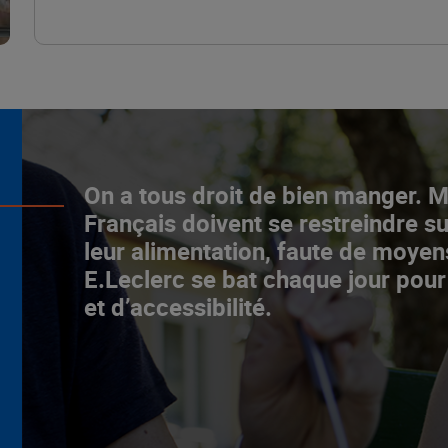
L’ascenceur social
On a tous droit de bien manger. 
fonctionne chez E.Leclerc !
Français doivent se restreindre su
leur alimentation, faute de moyen
NOTRE MODÈLE
E.Leclerc se bat chaque jour pour
et d’accessibilité.