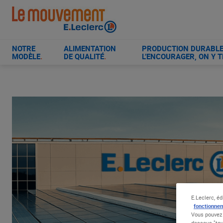
Aller
au
contenu
principal
NOTRE
ALIMENTATION
PRODUCTION DURABLE 
MODÈLE
.
DE QUALITÉ
.
L’ENCOURAGER, ON Y T
E.Leclerc, éd
fonctionnem
Vous pouvez 
dessous "tou