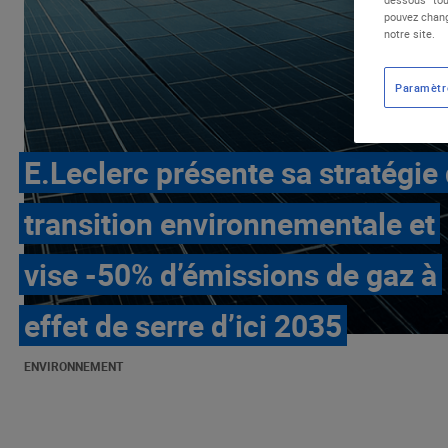
pouvez chang
notre site.
Paramètr
E.Leclerc présente sa stratégie
transition environnementale et
vise -50% d’émissions de gaz à
effet de serre d’ici 2035
ENVIRONNEMENT