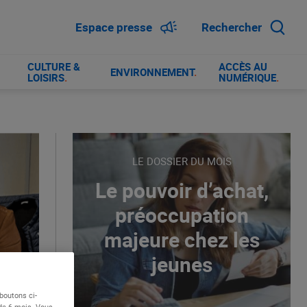
Espace presse
Rechercher
CULTURE &
ACCÈS AU
ENVIRONNEMENT
.
LOISIRS
.
NUMÉRIQUE
.
LE DOSSIER DU MOIS
Le pouvoir d’achat,
préoccupation
majeure chez les
jeunes
boutons ci-
 de 6 mois. Vous