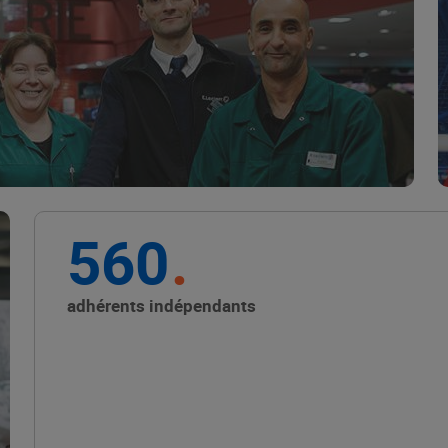
Marque Repère
ALIMENTATION DE QUALITÉ
560
Promouvoir les petits
producteurs avec les
adhérents indépendants
Alliances Locales E.Leclerc
ALIMENTATION DE QUALITÉ