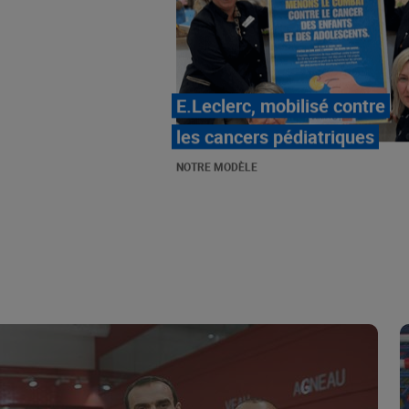
LE MOUVEMENT
E.LECLERC ET SES
COMBATS
NOTRE MODÈLE
« Repérage » - La nouvelle
revue de tendances de