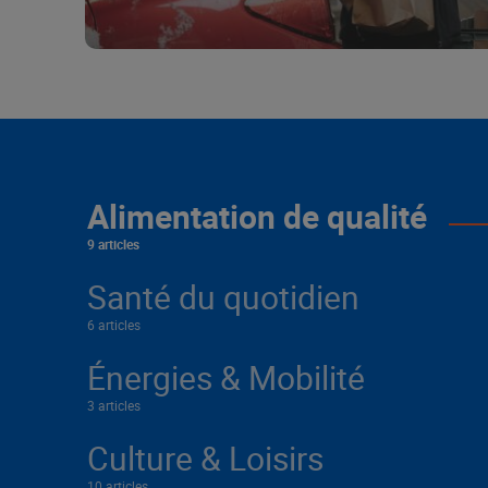
Alimentation de qualité
9 articles
Santé du quotidien
6 articles
Énergies & Mobilité
3 articles
Culture & Loisirs
10 articles