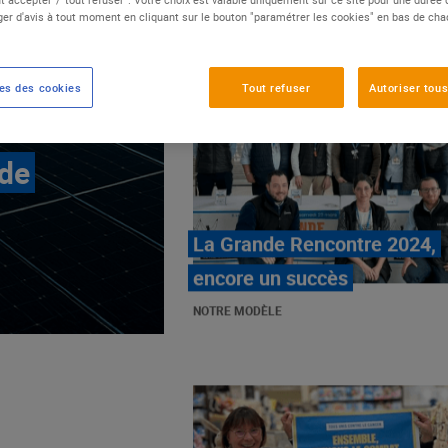
er d'avis à tout moment en cliquant sur le bouton "paramétrer les cookies" en bas de ch
es des cookies
Tout refuser
Autoriser tous
 de
E.Leclerc, mobilisé contre
les cancers pédiatriques
NOTRE MODÈLE