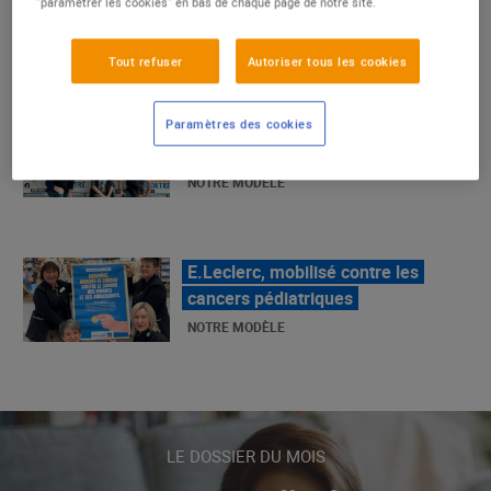
"paramétrer les cookies" en bas de chaque page de notre site.
La Grande Rencontre 2024, encore
Tout refuser
Autoriser tous les cookies
un succès
NOTRE MODÈLE
Paramètres des cookies
E.Leclerc, mobilisé contre les
cancers pédiatriques
NOTRE MODÈLE
LE MOUVEMENT E.LECLERC ET
SES COMBATS
NOTRE MODÈLE
LE DOSSIER DU MOIS
« Repérage » - La nouvelle revue de