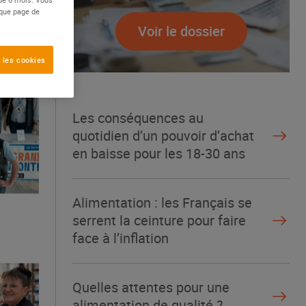
aque page de
Voir le dossier
 les cookies
Les conséquences au
quotidien d’un pouvoir d’achat
en baisse pour les 18-30 ans
Alimentation : les Français se
serrent la ceinture pour faire
face à l’inflation
Quelles attentes pour une
alimentation de qualité ?