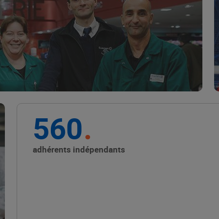
Marque Repère
ALIMENTATION DE QUALITÉ
560
Promouvoir les petits
producteurs avec les
adhérents indépendants
Alliances Locales E.Leclerc
ALIMENTATION DE QUALITÉ