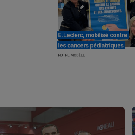
LE MOUVEMENT
E.LECLERC ET SES
COMBATS
NOTRE MODÈLE
« Repérage » - La nouvelle
revue de tendances de