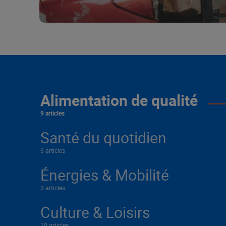
Alimentation de qualité
9 articles
Santé du quotidien
6 articles
Énergies & Mobilité
3 articles
Culture & Loisirs
10 articles