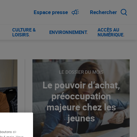
Espace presse
Rechercher
CULTURE &
ACCÈS AU
ENVIRONNEMENT
.
LOISIRS
.
NUMÉRIQUE
.
LE DOSSIER DU MOIS
Le pouvoir d’achat,
préoccupation
majeure chez les
jeunes
boutons ci-
 de 6 mois. Vous