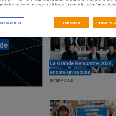
er d'avis à tout moment en cliquant sur le bouton "paramétrer les cookies" en bas de ch
es des cookies
Tout refuser
Autoriser tous
 de
E.Leclerc, mobilisé contre
les cancers pédiatriques
NOTRE MODÈLE