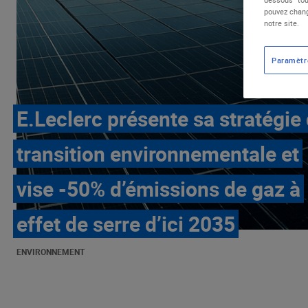
pouvez chang
notre site.
Paramètr
E.Leclerc présente sa stratégie
transition environnementale et
vise -50% d’émissions de gaz à
effet de serre d’ici 2035
ENVIRONNEMENT