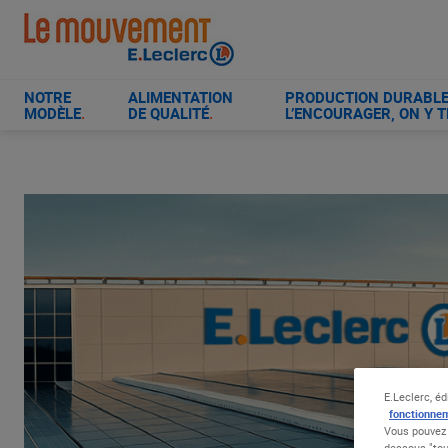
Aller
au
contenu
principal
NOTRE
ALIMENTATION
PRODUCTION DURABLE 
MODÈLE
.
DE QUALITÉ
.
L’ENCOURAGER, ON Y T
E.Leclerc, éd
fonctionnem
Vous pouvez 
dessous "tou