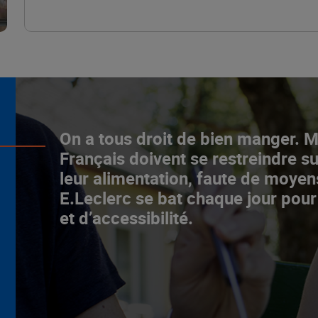
L’ascenceur social
On a tous droit de bien manger. 
fonctionne chez E.Leclerc !
Français doivent se restreindre su
leur alimentation, faute de moyen
NOTRE MODÈLE
E.Leclerc se bat chaque jour pour
et d’accessibilité.