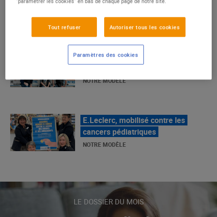
"paramétrer les cookies" en bas de chaque page de notre site.
La Grande Rencontre 2024, encore
un succès
Tout refuser
Autoriser tous les cookies
NOTRE MODÈLE
Paramètres des cookies
E.Leclerc, mobilisé contre les
cancers pédiatriques
NOTRE MODÈLE
LE MOUVEMENT E.LECLERC ET
SES COMBATS
NOTRE MODÈLE
LE DOSSIER DU MOIS
« Repérage » - La nouvelle revue de