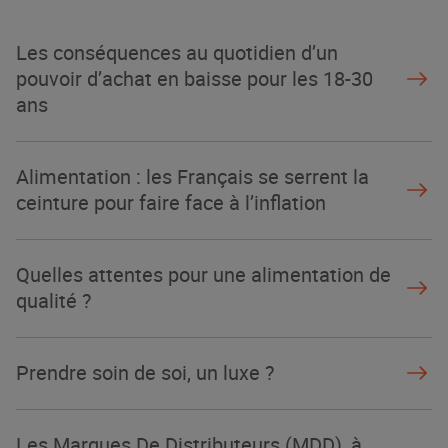
La Grande Rencontre 2024, encore
un succès
Les conséquences au quotidien d’un
NOTRE MODÈLE
pouvoir d’achat en baisse pour les 18-30
ans
Alimentation : les Français se serrent la
ceinture pour faire face à l’inflation
Quelles attentes pour une alimentation de
qualité ?
Prendre soin de soi, un luxe ?
Les Marques De Distributeurs (MDD), à