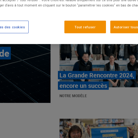
er d'avis à tout moment en cliquant sur le bouton "paramétrer les cookies" en bas de ch
es des cookies
Tout refuser
Autoriser tous
 de
E.Leclerc, mobilisé contre
les cancers pédiatriques
NOTRE MODÈLE