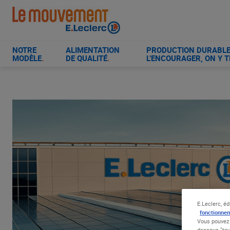
Aller
au
contenu
principal
NOTRE
ALIMENTATION
PRODUCTION DURABLE 
MODÈLE
.
DE QUALITÉ
.
L’ENCOURAGER, ON Y T
E.Leclerc, éd
fonctionnem
Vous pouvez 
dessous "tou