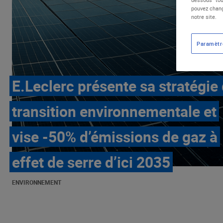
pouvez chang
notre site.
Paramètr
E.Leclerc présente sa stratégie
transition environnementale et
vise -50% d’émissions de gaz à
effet de serre d’ici 2035
ENVIRONNEMENT