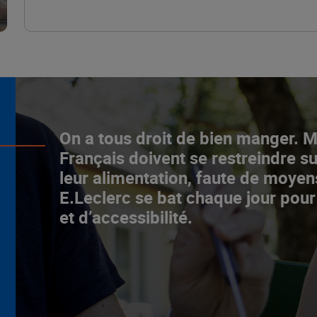
L’ascenceur social
On a tous droit de bien manger. 
fonctionne chez E.Leclerc !
Français doivent se restreindre su
leur alimentation, faute de moyen
NOTRE MODÈLE
E.Leclerc se bat chaque jour pour
et d’accessibilité.