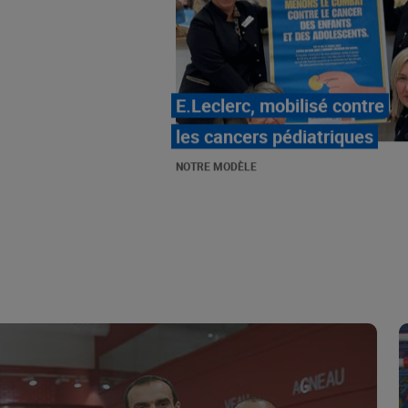
LE MOUVEMENT
E.LECLERC ET SES
COMBATS
NOTRE MODÈLE
« Repérage » - La nouvelle
revue de tendances de