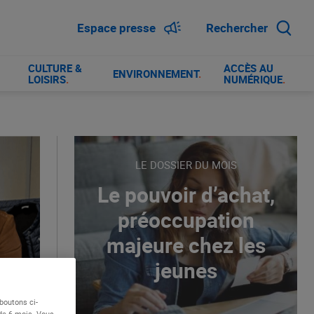
Espace presse
Rechercher
CULTURE &
ACCÈS AU
ENVIRONNEMENT
.
LOISIRS
.
NUMÉRIQUE
.
LE DOSSIER DU MOIS
Le pouvoir d’achat,
préoccupation
majeure chez les
jeunes
boutons ci-
 de 6 mois. Vous