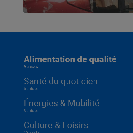
Alimentation de qualité
9 articles
Santé du quotidien
6 articles
Énergies & Mobilité
3 articles
Culture & Loisirs
10 articles