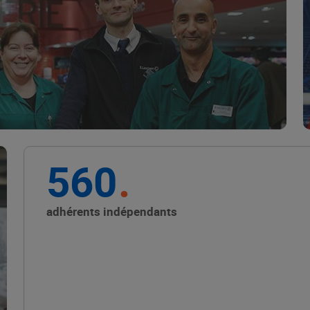
Marque Repère
ALIMENTATION DE QUALITÉ
560
Promouvoir les petits
producteurs avec les
adhérents indépendants
Alliances Locales E.Leclerc
ALIMENTATION DE QUALITÉ