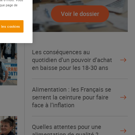
aque page de
Voir le dossier
 les cookies
Les conséquences au
quotidien d’un pouvoir d’achat
en baisse pour les 18-30 ans
Alimentation : les Français se
serrent la ceinture pour faire
face à l’inflation
Quelles attentes pour une
alimentation de qualité ?