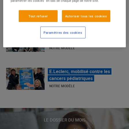
"paramétrer les cookies" en bas de chaque page de notre site.
La Grande Rencontre 2024, encore
un succès
Tout refuser
Autoriser tous les cookies
NOTRE MODÈLE
Paramètres des cookies
E.Leclerc, mobilisé contre les
cancers pédiatriques
NOTRE MODÈLE
LE MOUVEMENT E.LECLERC ET
SES COMBATS
NOTRE MODÈLE
« Repérage » - La nouvelle revue de
LE DOSSIER DU MOIS
tendances de Marque Repère