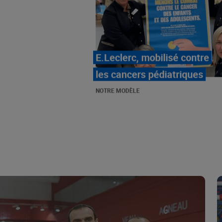
LE MOUVEMENT
E.LECLERC ET SES
COMBATS
NOTRE MODÈLE
« Repérage » - La nouvelle
revue de tendances de