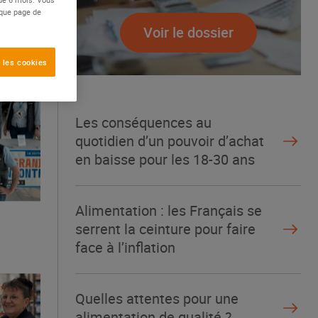
aque page de
Voir le dossier
 les cookies
Les conséquences au
quotidien d’un pouvoir d’achat
en baisse pour les 18-30 ans
Alimentation : les Français se
serrent la ceinture pour faire
face à l’inflation
Quelles attentes pour une
alimentation de qualité ?