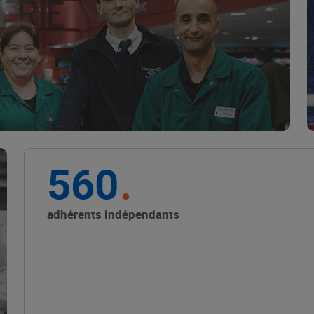
Marque Repère
ALIMENTATION DE QUALITÉ
560
Promouvoir les petits
producteurs avec les
adhérents indépendants
Alliances Locales E.Leclerc
ALIMENTATION DE QUALITÉ