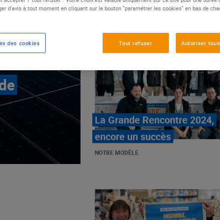
er d'avis à tout moment en cliquant sur le bouton "paramétrer les cookies" en bas de ch
es des cookies
Tout refuser
Autoriser tous
 de
E.Leclerc, mobilisé contre
les cancers pédiatriques
NOTRE MODÈLE