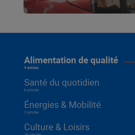
Alimentation de qualité
9 articles
Santé du quotidien
6 articles
Énergies & Mobilité
3 articles
Culture & Loisirs
10 articles