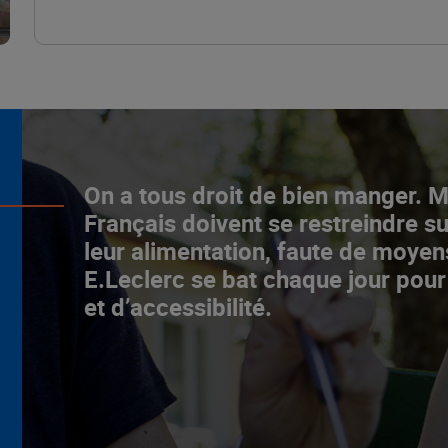
L’ascenceur social
On a tous droit de bien manger. 
fonctionne chez E.Leclerc !
Français doivent se restreindre su
leur alimentation, faute de moyen
NOTRE MODÈLE
E.Leclerc se bat chaque jour pour
et d’accessibilité.