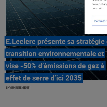
pouvez chang
notre site.
Paramètr
E.Leclerc présente sa stratégie
transition environnementale et
vise -50% d’émissions de gaz à
effet de serre d’ici 2035
ENVIRONNEMENT