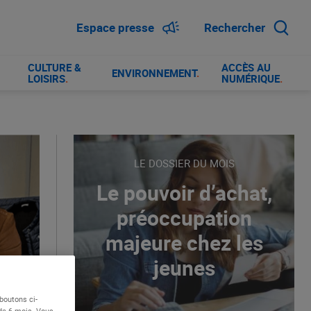
Espace presse
Rechercher
CULTURE &
ACCÈS AU
ENVIRONNEMENT
.
LOISIRS
.
NUMÉRIQUE
.
LE DOSSIER DU MOIS
Le pouvoir d’achat,
préoccupation
majeure chez les
jeunes
boutons ci-
 de 6 mois. Vous