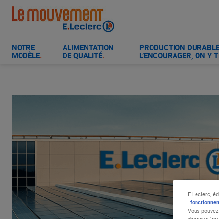
Aller
au
contenu
principal
NOTRE
ALIMENTATION
PRODUCTION DURABLE 
MODÈLE
.
DE QUALITÉ
.
L’ENCOURAGER, ON Y T
E.Leclerc, éd
fonctionnem
Vous pouvez 
dessous "tou