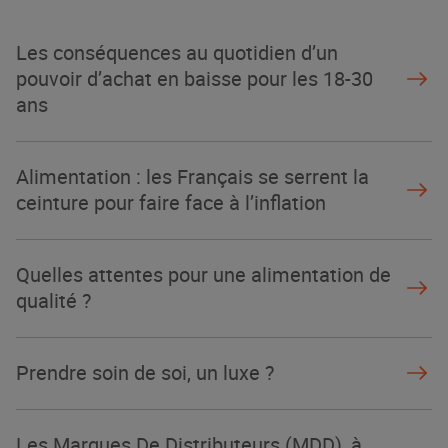
La Grande Rencontre 2024, encore
un succès
Les conséquences au quotidien d’un
NOTRE MODÈLE
pouvoir d’achat en baisse pour les 18-30
ans
Alimentation : les Français se serrent la
ceinture pour faire face à l’inflation
Quelles attentes pour une alimentation de
qualité ?
Prendre soin de soi, un luxe ?
Les Marques De Distributeurs (MDD), à