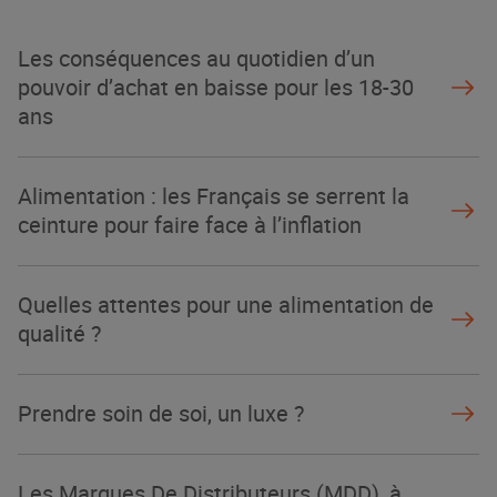
La Grande Rencontre 2024, encore
un succès
Les conséquences au quotidien d’un
NOTRE MODÈLE
pouvoir d’achat en baisse pour les 18-30
ans
Alimentation : les Français se serrent la
ceinture pour faire face à l’inflation
Quelles attentes pour une alimentation de
qualité ?
Prendre soin de soi, un luxe ?
Les Marques De Distributeurs (MDD), à