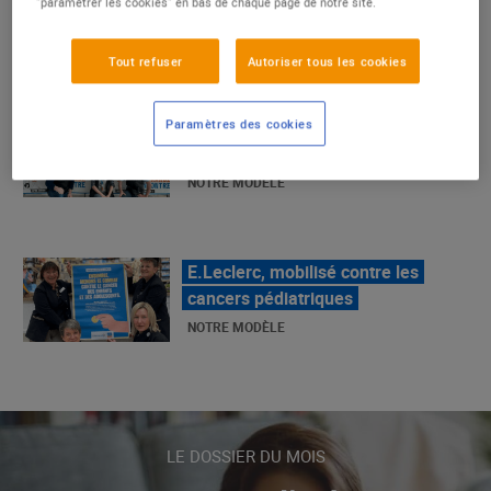
"paramétrer les cookies" en bas de chaque page de notre site.
La Grande Rencontre 2024, encore
un succès
Tout refuser
Autoriser tous les cookies
NOTRE MODÈLE
Paramètres des cookies
E.Leclerc, mobilisé contre les
cancers pédiatriques
NOTRE MODÈLE
LE MOUVEMENT E.LECLERC ET
SES COMBATS
NOTRE MODÈLE
LE DOSSIER DU MOIS
« Repérage » - La nouvelle revue de