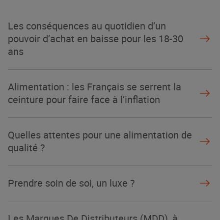
La Grande Rencontre 2024, encore
un succès
Les conséquences au quotidien d’un
NOTRE MODÈLE
pouvoir d’achat en baisse pour les 18-30
ans
Alimentation : les Français se serrent la
ceinture pour faire face à l’inflation
Quelles attentes pour une alimentation de
qualité ?
Prendre soin de soi, un luxe ?
Les Marques De Distributeurs (MDD), à