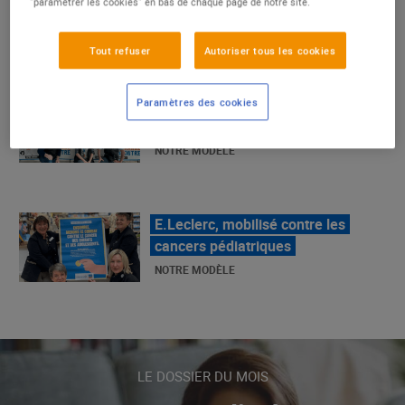
"paramétrer les cookies" en bas de chaque page de notre site.
La Grande Rencontre 2024, encore
un succès
Tout refuser
Autoriser tous les cookies
NOTRE MODÈLE
Paramètres des cookies
E.Leclerc, mobilisé contre les
cancers pédiatriques
NOTRE MODÈLE
LE MOUVEMENT E.LECLERC ET
SES COMBATS
NOTRE MODÈLE
LE DOSSIER DU MOIS
« Repérage » - La nouvelle revue de