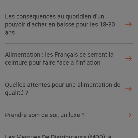
La Grande Rencontre 2024, encore
un succès
Les conséquences au quotidien d’un
NOTRE MODÈLE
pouvoir d’achat en baisse pour les 18-30
ans
Alimentation : les Français se serrent la
ceinture pour faire face à l’inflation
Quelles attentes pour une alimentation de
qualité ?
Prendre soin de soi, un luxe ?
Les Marques De Distributeurs (MDD), à