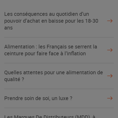
La Grande Rencontre 2024, encore
un succès
Les conséquences au quotidien d’un
NOTRE MODÈLE
pouvoir d’achat en baisse pour les 18-30
ans
Alimentation : les Français se serrent la
ceinture pour faire face à l’inflation
Quelles attentes pour une alimentation de
qualité ?
Prendre soin de soi, un luxe ?
Les Marques De Distributeurs (MDD), à