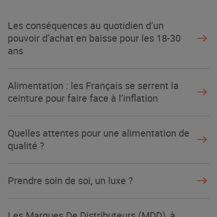
La Grande Rencontre 2024, encore
un succès
Les conséquences au quotidien d’un
NOTRE MODÈLE
pouvoir d’achat en baisse pour les 18-30
ans
Alimentation : les Français se serrent la
ceinture pour faire face à l’inflation
Quelles attentes pour une alimentation de
qualité ?
Prendre soin de soi, un luxe ?
Les Marques De Distributeurs (MDD), à