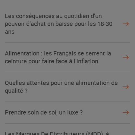
La Grande Rencontre 2024, encore
un succès
Les conséquences au quotidien d’un
NOTRE MODÈLE
pouvoir d’achat en baisse pour les 18-30
ans
Alimentation : les Français se serrent la
ceinture pour faire face à l’inflation
Quelles attentes pour une alimentation de
qualité ?
Prendre soin de soi, un luxe ?
Les Marques De Distributeurs (MDD), à