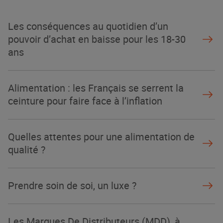
La Grande Rencontre 2024, encore
un succès
Les conséquences au quotidien d’un
NOTRE MODÈLE
pouvoir d’achat en baisse pour les 18-30
ans
Alimentation : les Français se serrent la
ceinture pour faire face à l’inflation
Quelles attentes pour une alimentation de
qualité ?
Prendre soin de soi, un luxe ?
Les Marques De Distributeurs (MDD), à