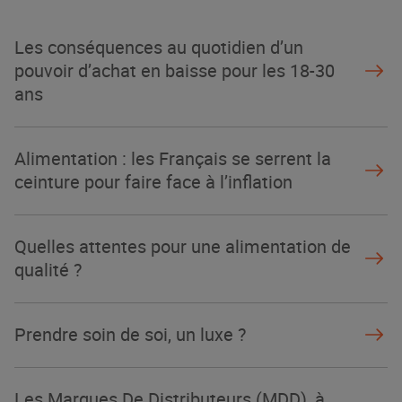
La Grande Rencontre 2024, encore
un succès
Les conséquences au quotidien d’un
NOTRE MODÈLE
pouvoir d’achat en baisse pour les 18-30
ans
Alimentation : les Français se serrent la
ceinture pour faire face à l’inflation
Quelles attentes pour une alimentation de
qualité ?
Prendre soin de soi, un luxe ?
Les Marques De Distributeurs (MDD), à