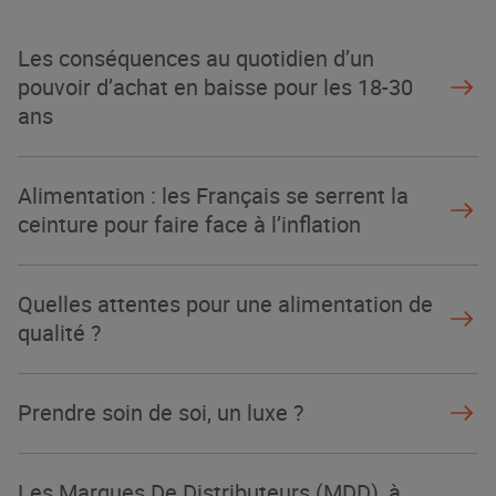
La Grande Rencontre 2024, encore
un succès
Les conséquences au quotidien d’un
NOTRE MODÈLE
pouvoir d’achat en baisse pour les 18-30
ans
Alimentation : les Français se serrent la
ceinture pour faire face à l’inflation
Quelles attentes pour une alimentation de
qualité ?
Prendre soin de soi, un luxe ?
Les Marques De Distributeurs (MDD), à