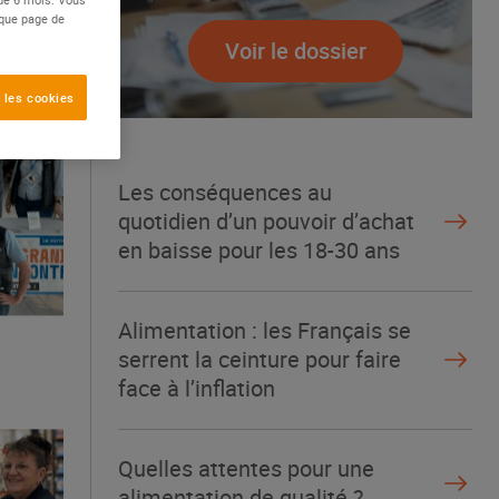
aque page de
Voir le dossier
 les cookies
Les conséquences au
quotidien d’un pouvoir d’achat
en baisse pour les 18-30 ans
Alimentation : les Français se
serrent la ceinture pour faire
face à l’inflation
Quelles attentes pour une
alimentation de qualité ?