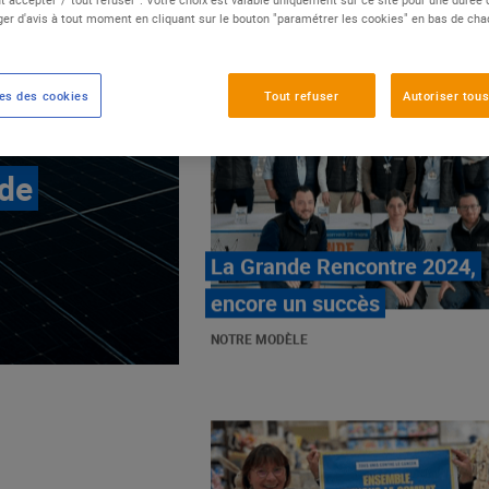
er d'avis à tout moment en cliquant sur le bouton "paramétrer les cookies" en bas de ch
es des cookies
Tout refuser
Autoriser tous
 de
E.Leclerc, mobilisé contre
les cancers pédiatriques
NOTRE MODÈLE