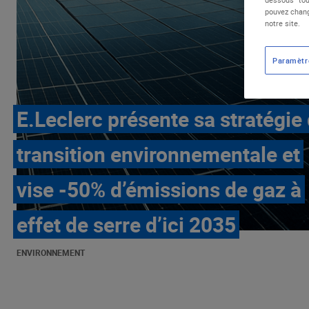
pouvez chang
notre site.
Paramètr
E.Leclerc présente sa stratégie
transition environnementale et
vise -50% d’émissions de gaz à
effet de serre d’ici 2035
ENVIRONNEMENT