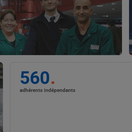
Marque Repère
ALIMENTATION DE QUALITÉ
560
Promouvoir les petits
producteurs avec les
adhérents indépendants
Alliances Locales E.Leclerc
ALIMENTATION DE QUALITÉ