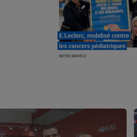
LE MOUVEMENT
E.LECLERC ET SES
COMBATS
NOTRE MODÈLE
« Repérage » - La nouvelle
revue de tendances de