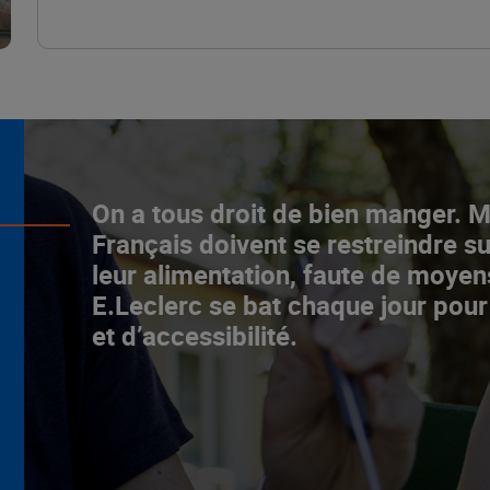
L’ascenceur social
On a tous droit de bien manger. 
fonctionne chez E.Leclerc !
Français doivent se restreindre su
leur alimentation, faute de moyen
NOTRE MODÈLE
E.Leclerc se bat chaque jour pour
et d’accessibilité.