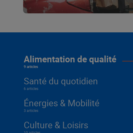
Alimentation de qualité
9 articles
Santé du quotidien
6 articles
Énergies & Mobilité
3 articles
Culture & Loisirs
10 articles