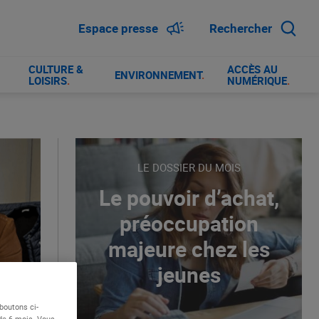
Espace presse
Rechercher
CULTURE &
ACCÈS AU
ENVIRONNEMENT
.
LOISIRS
.
NUMÉRIQUE
.
LE DOSSIER DU MOIS
Le pouvoir d’achat,
préoccupation
majeure chez les
jeunes
boutons ci-
 de 6 mois. Vous