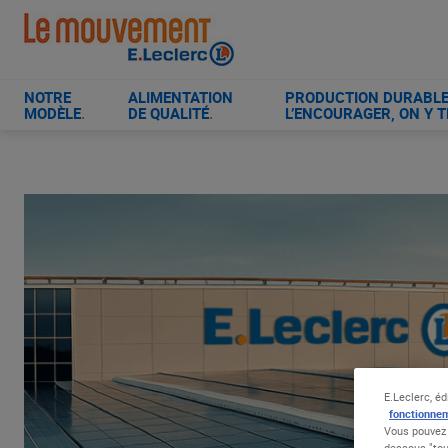
Aller
au
contenu
principal
NOTRE
ALIMENTATION
PRODUCTION DURABLE 
MODÈLE
.
DE QUALITÉ
.
L’ENCOURAGER, ON Y T
E.Leclerc, éd
fonctionnem
Vous pouvez 
dessous "tou