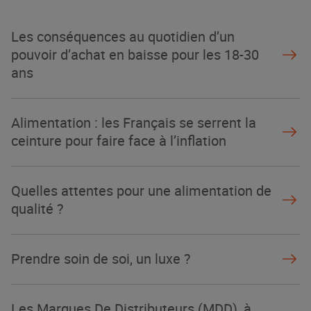
La Grande Rencontre 2024, encore
un succès
Les conséquences au quotidien d’un
NOTRE MODÈLE
pouvoir d’achat en baisse pour les 18-30
ans
Alimentation : les Français se serrent la
ceinture pour faire face à l’inflation
Quelles attentes pour une alimentation de
qualité ?
Prendre soin de soi, un luxe ?
Les Marques De Distributeurs (MDD), à