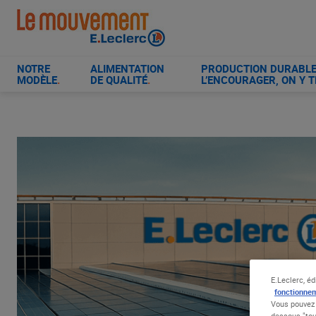
Aller
au
contenu
principal
NOTRE
ALIMENTATION
PRODUCTION DURABLE 
MODÈLE
.
DE QUALITÉ
.
L’ENCOURAGER, ON Y T
E.Leclerc, éd
fonctionnem
Vous pouvez 
dessous "tou