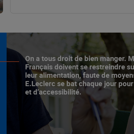
L’ascenceur social
On a tous droit de bien manger. 
fonctionne chez E.Leclerc !
Français doivent se restreindre su
leur alimentation, faute de moyen
NOTRE MODÈLE
E.Leclerc se bat chaque jour pour
et d’accessibilité.