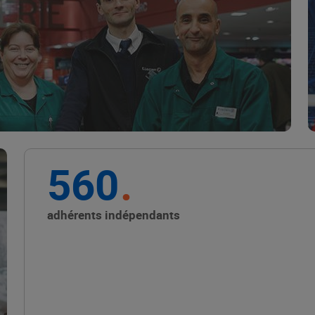
Marque Repère
ALIMENTATION DE QUALITÉ
560
Promouvoir les petits
producteurs avec les
adhérents indépendants
Alliances Locales E.Leclerc
ALIMENTATION DE QUALITÉ