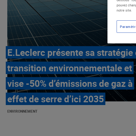
pouvez chang
notre site.
Paramètr
E.Leclerc présente sa stratégie
transition environnementale et
vise -50% d’émissions de gaz à
effet de serre d’ici 2035
ENVIRONNEMENT