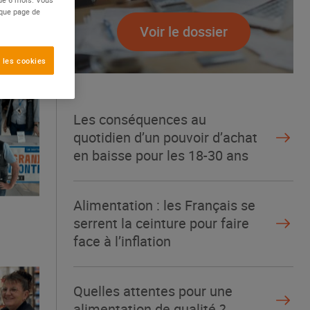
aque page de
Voir le dossier
 les cookies
Les conséquences au
quotidien d’un pouvoir d’achat
en baisse pour les 18-30 ans
Alimentation : les Français se
serrent la ceinture pour faire
face à l’inflation
Quelles attentes pour une
alimentation de qualité ?