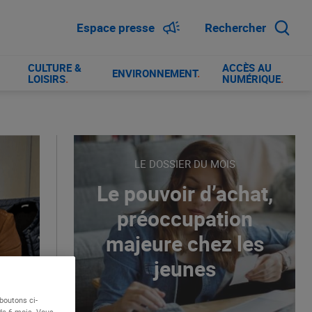
Espace presse
Rechercher
CULTURE &
ACCÈS AU
ENVIRONNEMENT
.
LOISIRS
.
NUMÉRIQUE
.
LE DOSSIER DU MOIS
Le pouvoir d’achat,
préoccupation
majeure chez les
jeunes
boutons ci-
 de 6 mois. Vous