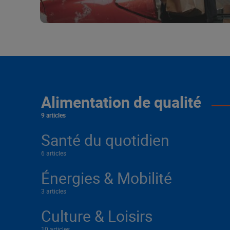
Alimentation de qualité
9 articles
Santé du quotidien
6 articles
Énergies & Mobilité
3 articles
Culture & Loisirs
10 articles