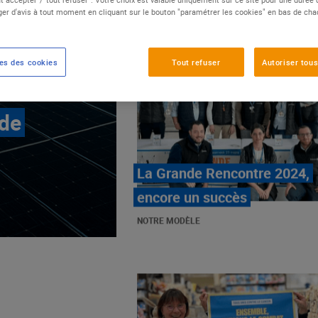
er d'avis à tout moment en cliquant sur le bouton "paramétrer les cookies" en bas de ch
es des cookies
Tout refuser
Autoriser tous
 de
E.Leclerc, mobilisé contre
les cancers pédiatriques
NOTRE MODÈLE