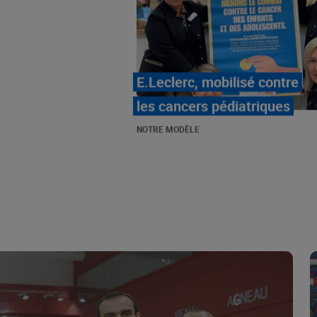
LE MOUVEMENT
E.LECLERC ET SES
COMBATS
NOTRE MODÈLE
« Repérage » - La nouvelle
revue de tendances de