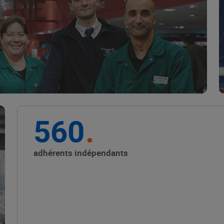
Marque Repère
ALIMENTATION DE QUALITÉ
560
Promouvoir les petits
producteurs avec les
adhérents indépendants
Alliances Locales E.Leclerc
ALIMENTATION DE QUALITÉ