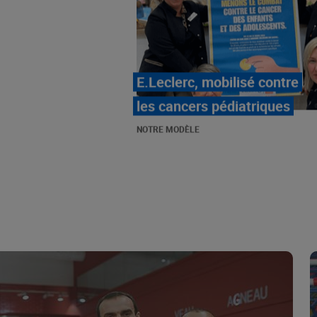
LE MOUVEMENT
E.LECLERC ET SES
COMBATS
NOTRE MODÈLE
« Repérage » - La nouvelle
revue de tendances de