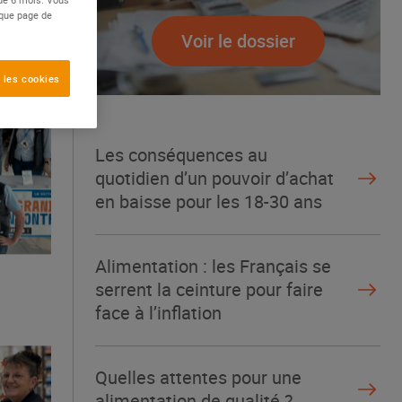
aque page de
Voir le dossier
 les cookies
Les conséquences au
quotidien d’un pouvoir d’achat
en baisse pour les 18-30 ans
Alimentation : les Français se
serrent la ceinture pour faire
face à l’inflation
Quelles attentes pour une
alimentation de qualité ?