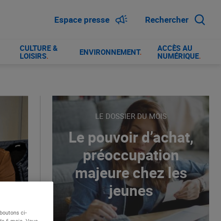
Espace presse
Rechercher
CULTURE &
ACCÈS AU
ENVIRONNEMENT
.
LOISIRS
.
NUMÉRIQUE
.
LE DOSSIER DU MOIS
Le pouvoir d’achat,
préoccupation
majeure chez les
jeunes
boutons ci-
 de 6 mois. Vous