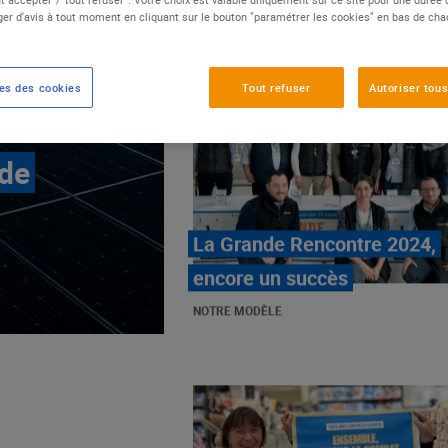
er d'avis à tout moment en cliquant sur le bouton "paramétrer les cookies" en bas de ch
es des cookies
Tout refuser
Autoriser tous
 de
E.Leclerc, mobilisé contre
les cancers pédiatriques
NOTRE MODÈLE