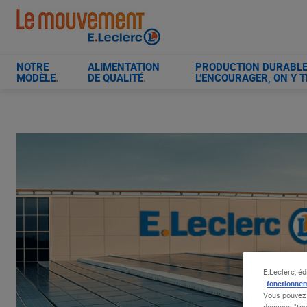
Aller
au
contenu
principal
NOTRE
ALIMENTATION
PRODUCTION DURABLE 
MODÈLE
.
DE QUALITÉ
.
L’ENCOURAGER, ON Y T
E.Leclerc, éd
fonctionnem
Vous pouvez 
dessous "tou