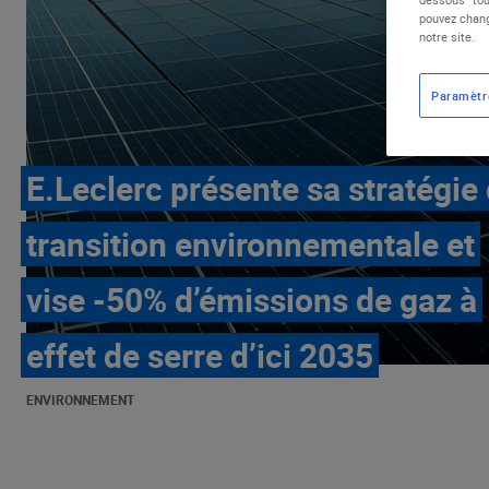
pouvez chang
notre site.
Paramètr
E.Leclerc présente sa stratégie
transition environnementale et
vise -50% d’émissions de gaz à
effet de serre d’ici 2035
ENVIRONNEMENT