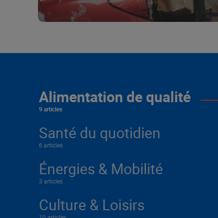
Alimentation de qualité
9 articles
Santé du quotidien
6 articles
Énergies & Mobilité
3 articles
Culture & Loisirs
10 articles