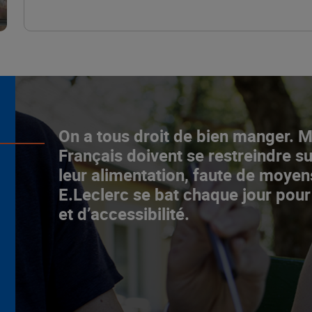
L’ascenceur social
On a tous droit de bien manger. 
fonctionne chez E.Leclerc !
Français doivent se restreindre su
leur alimentation, faute de moyen
NOTRE MODÈLE
E.Leclerc se bat chaque jour pour
et d’accessibilité.