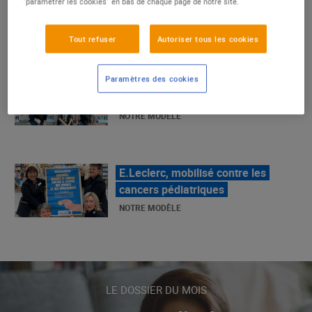
"paramétrer les cookies" en bas de chaque page de notre site.
Tout refuser
Autoriser tous les cookies
La Grande Rencontre 2024, encore
un succès
Paramètres des cookies
NOTRE MODÈLE
E.Leclerc, mobilisé contre les
cancers pédiatriques
NOTRE MODÈLE
LE MOUVEMENT E.LECLERC ET
SES COMBATS
NOTRE MODÈLE
LE DOSSIER DU MOIS