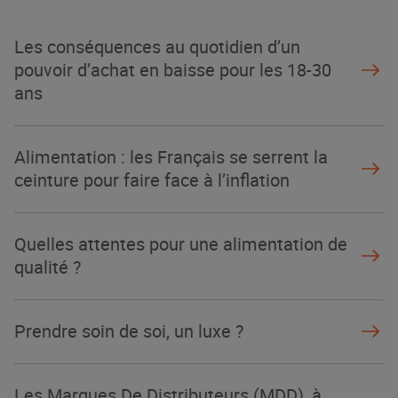
La Grande Rencontre 2024, encore
un succès
Les conséquences au quotidien d’un
NOTRE MODÈLE
pouvoir d’achat en baisse pour les 18-30
ans
Alimentation : les Français se serrent la
ceinture pour faire face à l’inflation
Quelles attentes pour une alimentation de
qualité ?
Prendre soin de soi, un luxe ?
Les Marques De Distributeurs (MDD), à