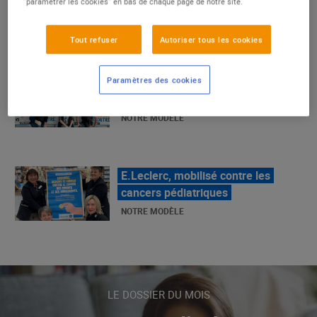
"paramétrer les cookies" en bas de chaque page de notre site.
NOTRE MODÈLE
Tout refuser
Autoriser tous les cookies
La Grande Rencontre 2024, encore
Paramètres des cookies
un succès
NOTRE MODÈLE
E.Leclerc, mobilisé contre les
cancers pédiatriques
NOTRE MODÈLE
LE MOUVEMENT E.LECLERC ET
SES COMBATS
LE DOSSIER DU MOIS
NOTRE MODÈLE