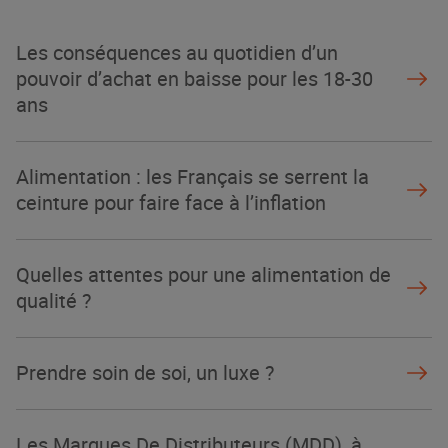
La Grande Rencontre 2024, encore
un succès
Les conséquences au quotidien d’un
NOTRE MODÈLE
pouvoir d’achat en baisse pour les 18-30
ans
Alimentation : les Français se serrent la
ceinture pour faire face à l’inflation
Quelles attentes pour une alimentation de
qualité ?
Prendre soin de soi, un luxe ?
Les Marques De Distributeurs (MDD), à