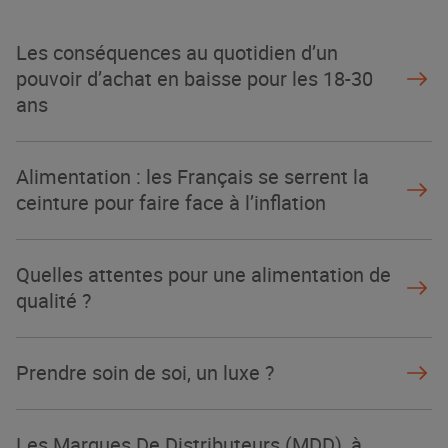
La Grande Rencontre 2024, encore
un succès
Les conséquences au quotidien d’un
NOTRE MODÈLE
pouvoir d’achat en baisse pour les 18-30
ans
Alimentation : les Français se serrent la
ceinture pour faire face à l’inflation
Quelles attentes pour une alimentation de
qualité ?
Prendre soin de soi, un luxe ?
Les Marques De Distributeurs (MDD), à