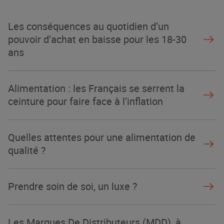
La Grande Rencontre 2024, encore
un succès
Les conséquences au quotidien d’un
NOTRE MODÈLE
pouvoir d’achat en baisse pour les 18-30
ans
Alimentation : les Français se serrent la
ceinture pour faire face à l’inflation
Quelles attentes pour une alimentation de
qualité ?
Prendre soin de soi, un luxe ?
Les Marques De Distributeurs (MDD), à