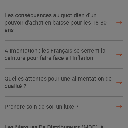
La Grande Rencontre 2024, encore
un succès
Les conséquences au quotidien d’un
NOTRE MODÈLE
pouvoir d’achat en baisse pour les 18-30
ans
Alimentation : les Français se serrent la
ceinture pour faire face à l’inflation
Quelles attentes pour une alimentation de
qualité ?
Prendre soin de soi, un luxe ?
Les Marques De Distributeurs (MDD), à