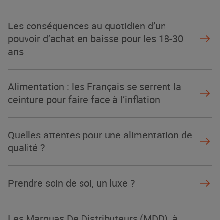
La Grande Rencontre 2024, encore
un succès
Les conséquences au quotidien d’un
NOTRE MODÈLE
pouvoir d’achat en baisse pour les 18-30
ans
Alimentation : les Français se serrent la
ceinture pour faire face à l’inflation
Quelles attentes pour une alimentation de
qualité ?
Prendre soin de soi, un luxe ?
Les Marques De Distributeurs (MDD), à