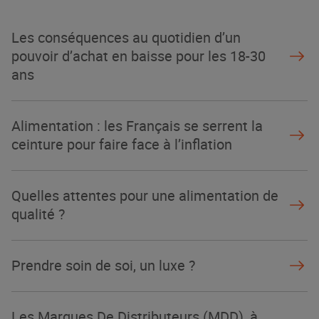
La Grande Rencontre 2024, encore
un succès
Les conséquences au quotidien d’un
NOTRE MODÈLE
pouvoir d’achat en baisse pour les 18-30
ans
Alimentation : les Français se serrent la
ceinture pour faire face à l’inflation
Quelles attentes pour une alimentation de
qualité ?
Prendre soin de soi, un luxe ?
Les Marques De Distributeurs (MDD), à