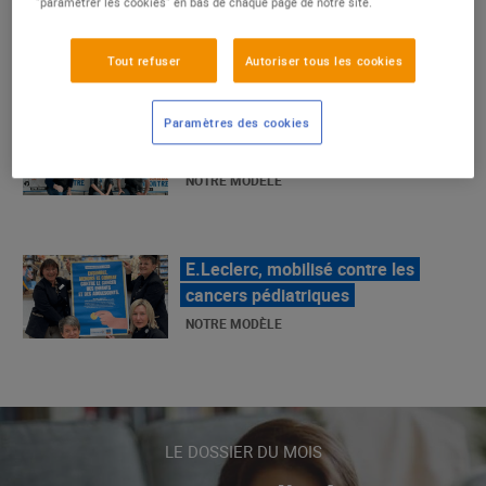
"paramétrer les cookies" en bas de chaque page de notre site.
La Grande Rencontre 2024, encore
un succès
Tout refuser
Autoriser tous les cookies
NOTRE MODÈLE
Paramètres des cookies
E.Leclerc, mobilisé contre les
cancers pédiatriques
NOTRE MODÈLE
LE MOUVEMENT E.LECLERC ET
SES COMBATS
NOTRE MODÈLE
« Repérage » - La nouvelle revue de
LE DOSSIER DU MOIS
tendances de Marque Repère