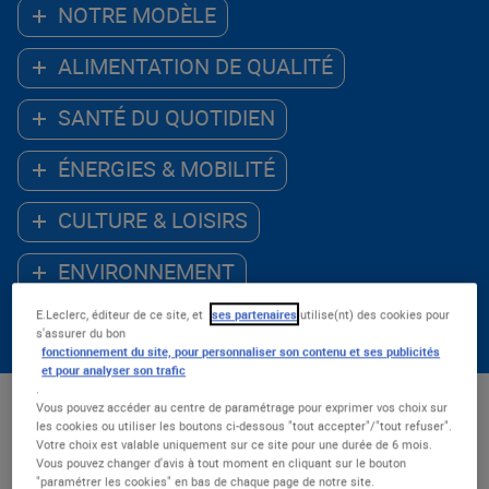
NOTRE MODÈLE
ALIMENTATION DE QUALITÉ
SANTÉ DU QUOTIDIEN
ÉNERGIES & MOBILITÉ
CULTURE & LOISIRS
ENVIRONNEMENT
E.Leclerc, éditeur de ce site, et
ses partenaires
utilise(nt) des cookies pour
ACCÈS AU NUMÉRIQUE
s'assurer du bon
fonctionnement du site, pour personnaliser son contenu et ses publicités
et pour analyser son trafic
.
Vous pouvez accéder au centre de paramétrage pour exprimer vos choix sur
Les - récents
les cookies ou utiliser les boutons ci-dessous "tout accepter"/"tout refuser".
Votre choix est valable uniquement sur ce site pour une durée de 6 mois.
Nombre de résultats : 54
Vous pouvez changer d'avis à tout moment en cliquant sur le bouton
"paramétrer les cookies" en bas de chaque page de notre site.