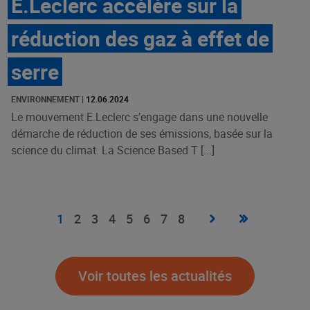
E.Leclerc accélère sur la
réduction des gaz à effet de
serre
ENVIRONNEMENT
|
12.06.2024
Le mouvement E.Leclerc s’engage dans une nouvelle
démarche de réduction de ses émissions, basée sur la
science du climat. La Science Based T [...]
Pagination
Page
›
Dernière
»
Page
1
Page
2
Page
3
Page
4
Page
5
Page
6
Page
7
Page
8
suivante
page
courante
Voir toutes les actualités