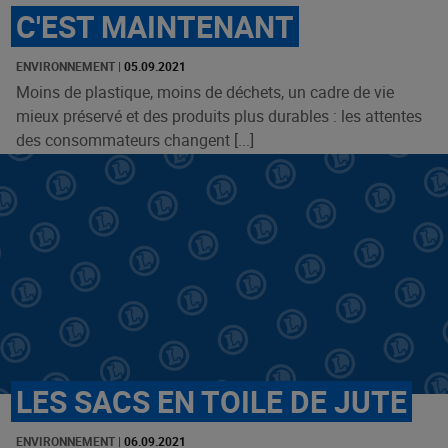
C'EST MAINTENANT
ENVIRONNEMENT
|
05.09.2021
Moins de plastique, moins de déchets, un cadre de vie
mieux préservé et des produits plus durables : les attentes
des consommateurs changent [...]
LES SACS EN TOILE DE JUTE
ENVIRONNEMENT
|
06.09.2021