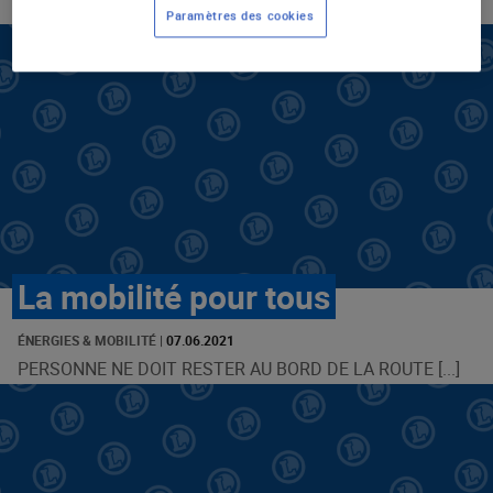
Paramètres des cookies
La mobilité pour tous
ÉNERGIES & MOBILITÉ
|
07.06.2021
PERSONNE NE DOIT RESTER AU BORD DE LA ROUTE [...]