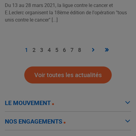
Du 13 au 28 mars 2021, la ligue contre le cancer et
E.Leclerc organisent la 18ème édition de l'opération "tous
unis contre le cancer" [...]
Pagination
Page
›
Dernière
»
Page
1
Page
2
Page
3
Page
4
Page
5
Page
6
Page
7
Page
8
suivante
page
courante
Voir toutes les actualités
LE MOUVEMENT
NOS ENGAGEMENTS