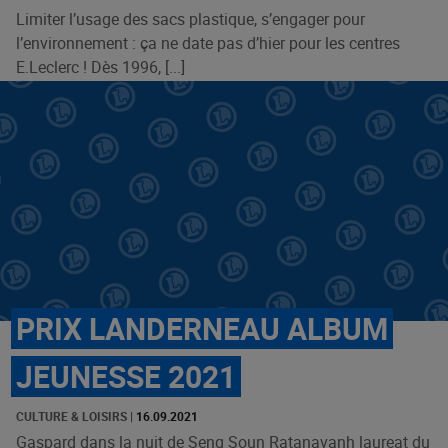
Limiter l’usage des sacs plastique, s’engager pour
l’environnement : ça ne date pas d’hier pour les centres
E.Leclerc ! Dès 1996, [...]
PRIX LANDERNEAU ALBUM
JEUNESSE 2021
CULTURE & LOISIRS
|
16.09.2021
Gaspard dans la nuit de Seng Soun Ratanavanh laureat du