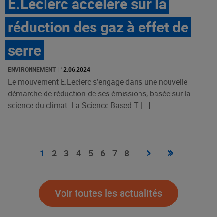
E.Leclerc accélère sur la
réduction des gaz à effet de
serre
ENVIRONNEMENT
|
12.06.2024
Le mouvement E.Leclerc s’engage dans une nouvelle
démarche de réduction de ses émissions, basée sur la
science du climat. La Science Based T [...]
Pagination
Page
›
Dernière
»
Page
1
Page
2
Page
3
Page
4
Page
5
Page
6
Page
7
Page
8
suivante
page
courante
Voir toutes les actualités