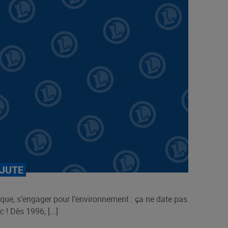
 JUTE
ique, s’engager pour l’environnement : ça ne date pas
 ! Dès 1996, [...]