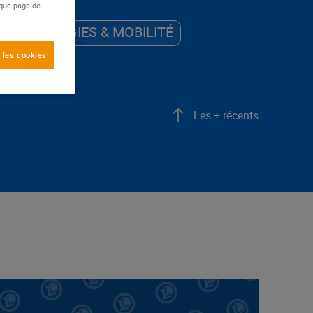
aque page de
ÉNERGIES & MOBILITÉ
 les cookies
Les + récents