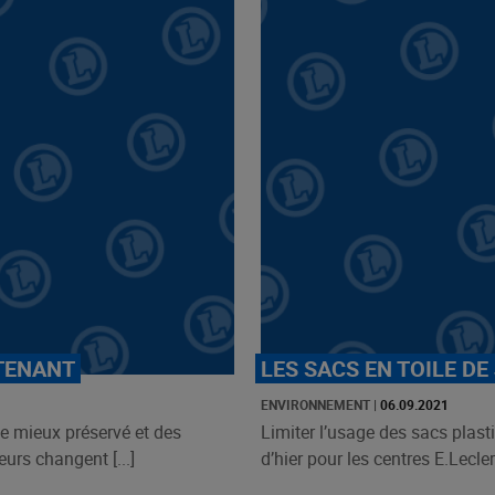
TENANT
LES SACS EN TOILE DE
ENVIRONNEMENT
|
06.09.2021
ie mieux préservé et des
Limiter l’usage des sacs plast
urs changent [...]
d’hier pour les centres E.Leclerc