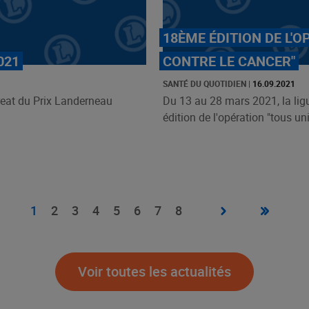
18ÈME ÉDITION DE L'O
021
CONTRE LE CANCER"
SANTÉ DU QUOTIDIEN
|
16.09.2021
eat du Prix Landerneau
Du 13 au 28 mars 2021, la ligu
édition de l'opération "tous unis
Page
›
Dernière
»
Page
1
Page
2
Page
3
Page
4
Page
5
Page
6
Page
7
Page
8
suivante
page
courante
Voir toutes les actualités