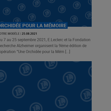
ORCHIDÉE POUR LA MÉMOIRE
OTRE MODÈLE
|
25.08.2021
u 7 au 25 septembre 2021, E.Leclerc et la Fondation
echerche Alzheimer organisent la 9ème édition de
’opération “Une Orchidée pour la Mém [...]