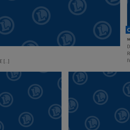
N
D
R
l
...]