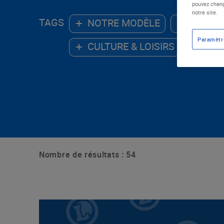
pouvez chang
notre site.
TAGS
NOTRE MODÈLE
ALIMEN
Paramètr
CULTURE & LOISIRS
ENV
Nombre de résultats : 54