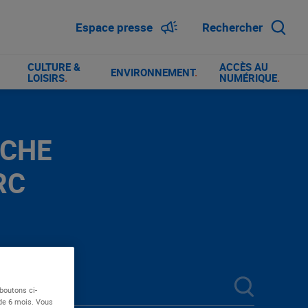
Espace presse
Rechercher
CULTURE &
ACCÈS AU
ENVIRONNEMENT
.
LOISIRS
.
NUMÉRIQUE
.
RCHE
RC
boutons ci-
 de 6 mois. Vous