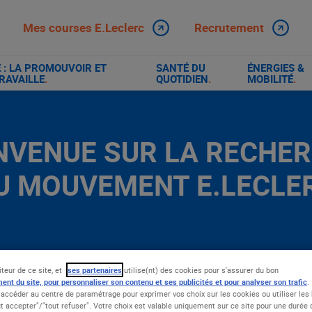
Mes courses E.Leclerc
Recrutement
: LA PROMOUVOIR ET
SANTÉ DU
ÉNERGIES &
RAVAILLE
.
QUOTIDIEN
.
MOBILITÉ
.
NVENUE SUR LA RECHE
U MOUVEMENT E.LECLE
iteur de ce site, et
ses partenaires
utilise(nt) des cookies pour s'assurer du bon
ent du site, pour personnaliser son contenu et ses publicités et pour analyser son trafic
.
accéder au centre de paramétrage pour exprimer vos choix sur les cookies ou utiliser les 
t accepter"/"tout refuser". Votre choix est valable uniquement sur ce site pour une durée