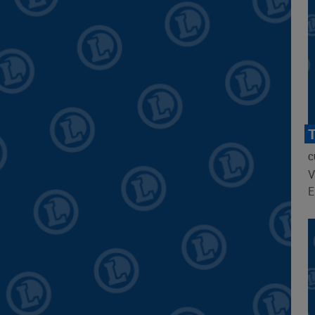
C
V
E