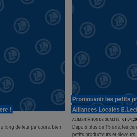
Promouvoir les petits p
erc !
Alliances Locales E.Lec
ALIMENTATION DE QUALITÉ
|
01.04.2
au long de leur parcours, bien
Depuis plus de 15 ans, les cen
petits producteurs et éleveurs d