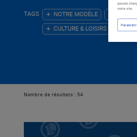
pouvez chang
notre site.
TAGS
NOTRE MODÈLE
ALIMEN
Paramètr
CULTURE & LOISIRS
ENV
Nombre de résultats : 54