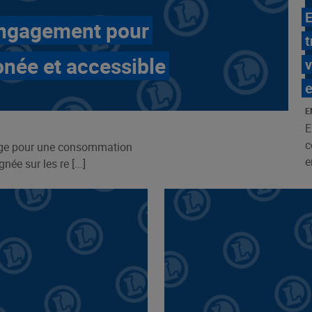
E
 engagement pour
t
née et accessible
v
e
E
E
c
age pour une consommation
e
ée sur les re [...]