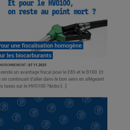
our une fiscalisation homogène
ur les biocarburants
NVIRONNEMENT
|
07.11.2025
l existe un avantage fiscal pour le E85 et le B100. Et
i on continuait d’aller dans le bon sens en allégeant
es taxes sur le HVO100 ?&nbs [...]