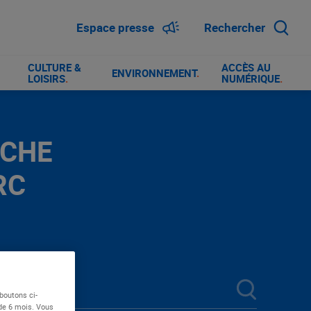
Espace presse
Rechercher
CULTURE &
ACCÈS AU
ENVIRONNEMENT
.
LOISIRS
.
NUMÉRIQUE
.
RCHE
RC
boutons ci-
 de 6 mois. Vous