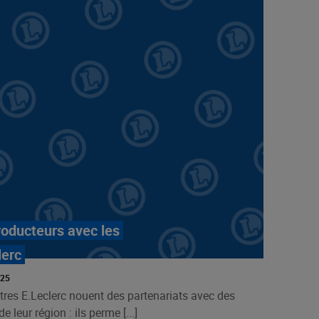
roducteurs avec les
lerc
025
tres E.Leclerc nouent des partenariats avec des
e leur région : ils perme [...]