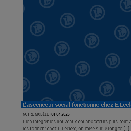
L’ascenceur social fonctionne chez E.Lecl
NOTRE MODÈLE
|
01.04.2025
Bien intégrer les nouveaux collaborateurs puis, tout 
les former : chez E.Leclerc, on mise sur le long te [...]