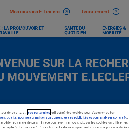
Mes courses E.Leclerc
Recrutement
: LA PROMOUVOIR ET
SANTÉ DU
ÉNERGIES &
RAVAILLE
.
QUOTIDIEN
.
MOBILITÉ
.
NVENUE SUR LA RECHE
U MOUVEMENT E.LECLE
iteur de ce site, et
ses partenaires
utilise(nt) des cookies pour s'assurer du bon
ent du site, pour personnaliser son contenu et ses publicités et pour analyser son trafic
.
accéder au centre de paramétrage pour exprimer vos choix sur les cookies ou utiliser les 
t accepter"/"tout refuser". Votre choix est valable uniquement sur ce site pour une durée