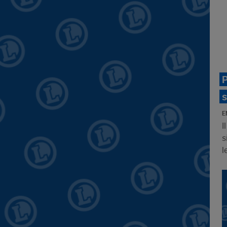
P
s
E
I
s
l