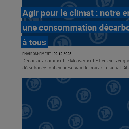
Agir pour le climat : notre
une consommation décarbo
à tous
ENVIRONNEMENT
|
02.12.2025
Découvrez comment le Mouvement E.Leclerc s'eng
décarbonée tout en préservant le pouvoir d'achat. Align