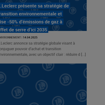
.Leclerc présente sa stratégie de
ransition environnementale et
ise -50% d’émissions de gaz à
ffet de serre d’ici 2035
NVIRONNEMENT
|
14.04.2025
.Leclerc annonce sa stratégie globale visant à
onjuguer pouvoir d’achat et transition
nvironnementale, avec un objectif clair : réduire d [...]