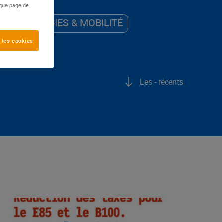
aque page de
ÉNERGIES & MOBILITÉ
 les cookies
Les - récents