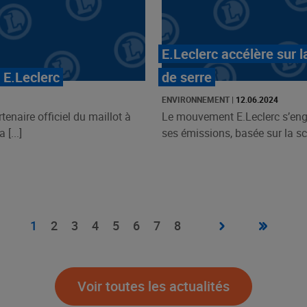
E.Leclerc accélère sur l
 E.Leclerc
de serre
ENVIRONNEMENT
|
12.06.2024
enaire officiel du maillot à
Le mouvement E.Leclerc s’eng
[...]
ses émissions, basée sur la sc
Page
›
Dernière
»
Page
1
Page
2
Page
3
Page
4
Page
5
Page
6
Page
7
Page
8
suivante
page
courante
Voir toutes les actualités