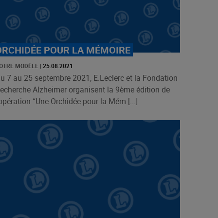
ORCHIDÉE POUR LA MÉMOIRE
OTRE MODÈLE
|
25.08.2021
u 7 au 25 septembre 2021, E.Leclerc et la Fondation
echerche Alzheimer organisent la 9ème édition de
’opération “Une Orchidée pour la Mém [...]