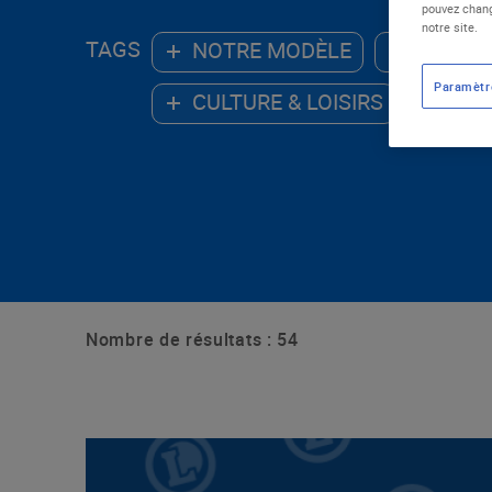
pouvez chang
notre site.
TAGS
NOTRE MODÈLE
ALIMEN
Paramètr
CULTURE & LOISIRS
ENV
Nombre de résultats : 54