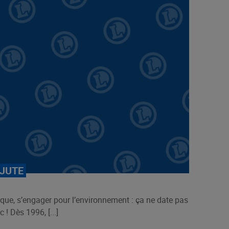
 JUTE
ique, s’engager pour l’environnement : ça ne date pas
 ! Dès 1996, [...]