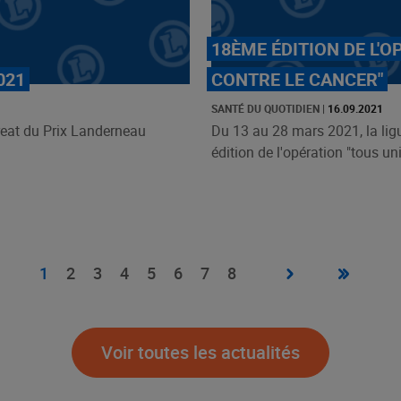
18ÈME ÉDITION DE L'O
021
CONTRE LE CANCER"
SANTÉ DU QUOTIDIEN
|
16.09.2021
eat du Prix Landerneau
Du 13 au 28 mars 2021, la ligu
édition de l'opération "tous unis
Page
›
Dernière
»
Page
1
Page
2
Page
3
Page
4
Page
5
Page
6
Page
7
Page
8
suivante
page
courante
Voir toutes les actualités