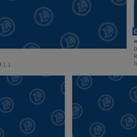
N
D
R
l
...]