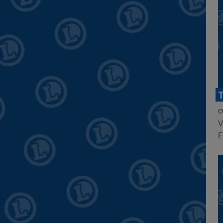
C
V
E