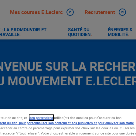
Mes courses E.Leclerc
Recrutement
: LA PROMOUVOIR ET
SANTÉ DU
ÉNERGIES &
RAVAILLE
.
QUOTIDIEN
.
MOBILITÉ
.
NVENUE SUR LA RECHE
U MOUVEMENT E.LECLE
iteur de ce site, et
ses partenaires
utilise(nt) des cookies pour s'assurer du bon
ent du site, pour personnaliser son contenu et ses publicités et pour analyser son trafic
.
accéder au centre de paramétrage pour exprimer vos choix sur les cookies ou utiliser les 
t accepter"/"tout refuser". Votre choix est valable uniquement sur ce site pour une durée