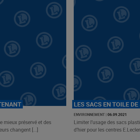
TENANT
LES SACS EN TOILE DE
ENVIRONNEMENT
|
06.09.2021
ie mieux préservé et des
Limiter l’usage des sacs plast
urs changent [...]
d’hier pour les centres E.Leclerc