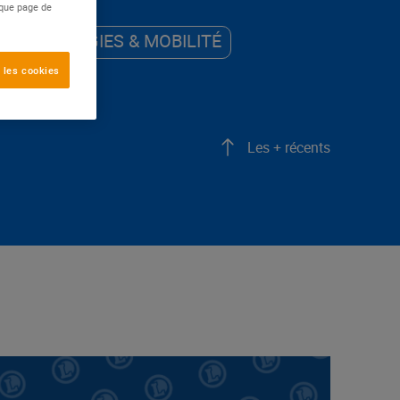
aque page de
ÉNERGIES & MOBILITÉ
 les cookies
Les + récents