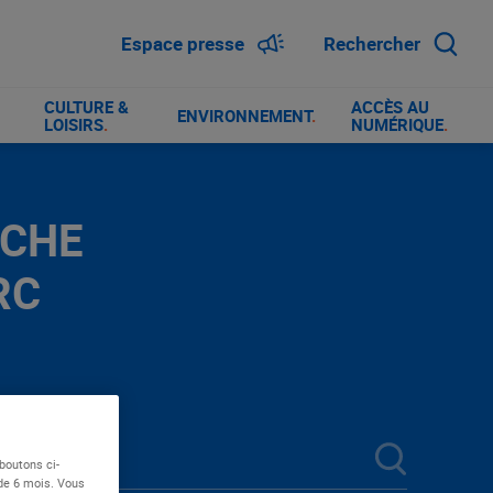
Espace presse
Rechercher
CULTURE &
ACCÈS AU
ENVIRONNEMENT
.
LOISIRS
.
NUMÉRIQUE
.
RCHE
RC
boutons ci-
 de 6 mois. Vous