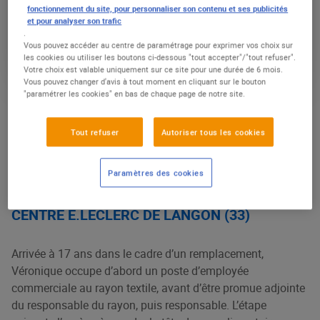
fonctionnement du site, pour personnaliser son contenu et ses publicités
former : chez E.Leclerc, on mise sur le long
et pour analyser son trafic
.
terme pour offrir de belles opportunités de
Vous pouvez accéder au centre de paramétrage pour exprimer vos choix sur
carrière à tous ceux qui en ont l’ambition. De
les cookies ou utiliser les boutons ci-dessous "tout accepter"/"tout refuser".
Votre choix est valable uniquement sur ce site pour une durée de 6 mois.
quoi aussi préserver, au sein du Mouvement,
Vous pouvez changer d'avis à tout moment en cliquant sur le bouton
un véritable « ascenseur social ». La preuve
"paramétrer les cookies" en bas de chaque page de notre site.
par l’exemple avec Véronique et Cédric,
directeurs de magasins.
Tout refuser
Autoriser tous les cookies
Paramètres des cookies
VÉRONIQUE MAZETIER, DIRECTRICE DU
CENTRE E.LECLERC DE LANGON (33)
Arrivée à 17 ans dans le cadre d’un remplacement,
Véronique occupe d’abord un poste d’employée
commerciale au rayon textile, avant d’être promue adjointe
du responsable du rayon, puis responsable. L’étape