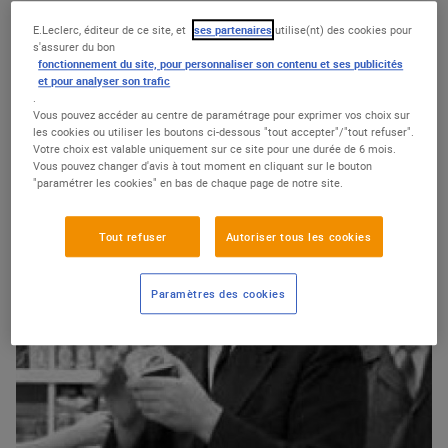
E.Leclerc, éditeur de ce site, et
ses partenaires
utilise(nt) des cookies pour
s'assurer du bon
fonctionnement du site, pour personnaliser son contenu et ses publicités
et pour analyser son trafic
.
Vous pouvez accéder au centre de paramétrage pour exprimer vos choix sur
les cookies ou utiliser les boutons ci-dessous "tout accepter"/"tout refuser".
Votre choix est valable uniquement sur ce site pour une durée de 6 mois.
Vous pouvez changer d'avis à tout moment en cliquant sur le bouton
"paramétrer les cookies" en bas de chaque page de notre site.
Tout refuser
Autoriser tous les cookies
Paramètres des cookies