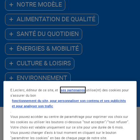
NOTRE MODÈLE
ALIMENTATION DE QUALITÉ
SANTÉ DU QUOTIDIEN
ÉNERGIES & MOBILITÉ
CULTURE & LOISIRS
ENVIRONNEMENT
E.Leclerc, éditeur de ce site, et
ses partenaires
utilise(nt) des cookies pour
ACCÈS AU NUMÉRIQUE
s'assurer du bon
fonctionnement du site, pour personnaliser son contenu et ses publicités
et pour analyser son trafic
.
Vous pouvez accéder au centre de paramétrage pour exprimer vos choix sur
Les - récents
les cookies ou utiliser les boutons ci-dessous "tout accepter"/"tout refuser".
Votre choix est valable uniquement sur ce site pour une durée de 6 mois.
Nombre de résultats : 54
Vous pouvez changer d'avis à tout moment en cliquant sur le bouton
"paramétrer les cookies" en bas de chaque page de notre site.