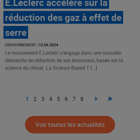
E.Leclerc accélère sur la
réduction des gaz à effet de
serre
ENVIRONNEMENT
|
12.06.2024
Le mouvement E.Leclerc s’engage dans une nouvelle
démarche de réduction de ses émissions, basée sur la
science du climat. La Science Based T [...]
Pagination
Page
›
Dernière
»
Page
1
Page
2
Page
3
Page
4
Page
5
Page
6
Page
7
Page
8
suivante
page
courante
Voir toutes les actualités